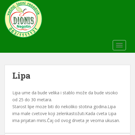
S
k
i
p
t
o
m
TOGGLE
a
i
n
c
Lipa
o
n
Lipa ume da bude velika i stablo može da bude visoko
t
od 25 do 30 metara.
e
Starost lipe moze biti do nekoliko stotina godina.Lipa
n
ima male cvetove koji zelenkastožuti.Kada cveta Lipa
t
ima prijatan miris.Čaj od ovog drveta je veoma ukusan.