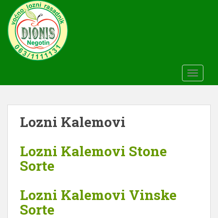
S
k
i
p
t
o
m
TOGGLE
a
i
n
c
Lozni Kalemovi
o
n
Lozni Kalemovi Stone
t
Sorte
e
n
t
Lozni Kalemovi Vinske
Sorte