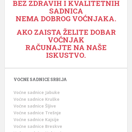
BEZ ZDRAVIH I KVALITETNIH
SADNICA
NEMA DOBROG VOĆNJAKA.
AKO ZAISTA ŽELITE DOBAR
VOĆNJAK
RAČUNAJTE NA NAŠE
ISKUSTVO.
VOĆNE SADNICE SRBIJA
Voćne sadnice Jabuke
Voćne sadnice Kruške
Voćne sadnice Šljive
Voćne sadnice Trešnje
Voćne sadnice Kajsije
Voćne sadnice Breskve