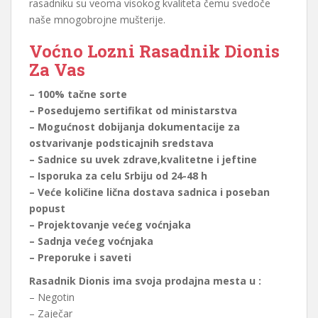
rasadniku su veoma visokog kvaliteta čemu svedoče
naše mnogobrojne mušterije.
Voćno Lozni Rasadnik Dionis
Za Vas
– 100% tačne sorte
– Posedujemo sertifikat od ministarstva
– Mogućnost dobijanja dokumentacije za
ostvarivanje podsticajnih sredstava
– Sadnice su uvek zdrave,kvalitetne i jeftine
– Isporuka za celu Srbiju od 24-48 h
– Veće količine lična dostava sadnica i poseban
popust
– Projektovanje većeg voćnjaka
– Sadnja većeg voćnjaka
– Preporuke i saveti
Rasadnik Dionis ima svoja prodajna mesta u :
– Negotin
– Zaječar