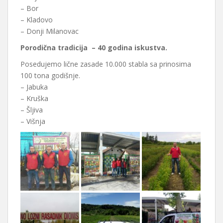
– Bor
– Kladovo
– Donji Milanovac
Porodična tradicija – 40 godina iskustva.
Posedujemo lične zasade 10.000 stabla sa prinosima
100 tona godišnje.
– Jabuka
– Kruška
– Šljiva
– Višnja