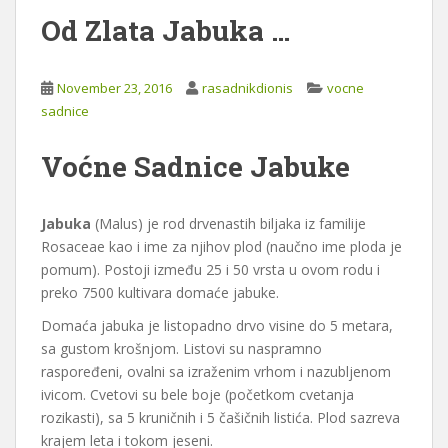
Od Zlata Jabuka …
November 23, 2016
rasadnikdionis
vocne
sadnice
Voćne Sadnice Jabuke
Jabuka
(Malus) je rod drvenastih biljaka iz familije
Rosaceae kao i ime za njihov plod (naučno ime ploda je
pomum). Postoji između 25 i 50 vrsta u ovom rodu i
preko 7500 kultivara domaće jabuke.
Domaća jabuka je listopadno drvo visine do 5 metara,
sa gustom krošnjom. Listovi su naspramno
raspoređeni, ovalni sa izraženim vrhom i nazubljenom
ivicom. Cvetovi su bele boje (početkom cvetanja
rozikasti), sa 5 kruničnih i 5 čašičnih listića. Plod sazreva
krajem leta i tokom jeseni.