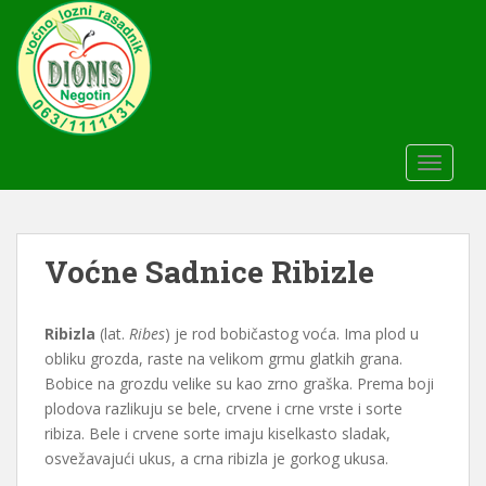
S
k
i
p
t
o
m
TOGGLE
a
i
n
c
Voćne Sadnice Ribizle
o
n
Ribizla
(lat.
Ribes
) je rod bobičastog voća. Ima plod u
t
obliku grozda, raste na velikom grmu glatkih grana.
e
Bobice na grozdu velike su kao zrno graška. Prema boji
n
plodova razlikuju se bele, crvene i crne vrste i sorte
t
ribiza. Bele i crvene sorte imaju kiselkasto sladak,
osvežavajući ukus, a crna ribizla je gorkog ukusa.