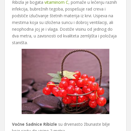
Ribizla je bogata
vitaminom C
, pomaže u lečenju raznih
infekcija, bubrežnih tegoba, pospešuje rad creva i
podstiče izlučivanje štetnih materija iz krvi. Uspeva na
mestima koja su izložena suncu i dobroj ventilaciji, ali
neophodna joj je i vlaga. Dostiže visinu od jednog do
dva metra, u zavisnosti od kvaliteta zemljišta i položaja
staništa.
Voćne Sadnice Ribizle
su drvenasto žbunaste bilje
koje rastu do visine 2 metra.