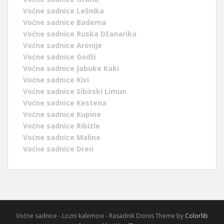
Voćne sadnice Lešnika
Voćne sadnice Badema
Voćne sadnice Ruska Džanarika
Voćne sadnice Aronije
Voćne sadnice Godži
Voćne sadnice Jabuke Kaki
Voćne sadnice Kivi
Voćne sadnice Sibirski Limun
Voćne sadnice Kestena
Voćne sadnice Kupine
Voćne sadnice Ribizle
Voćne sadnice Maline
Voćne sadnice Dren
Vočne sadnice - Lozni kalemovi - Rasadnik Dionis Theme by
Colorlib