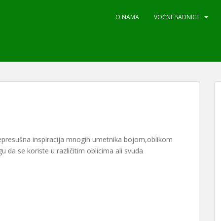
O NAMA
VOĆNE SADNICE
Nepresušna inspiracija mnogih umetnika bojom,oblikom
 da se koriste u različitim oblicima ali svuda