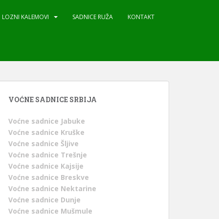
LOZNI KALEMOVI
SADNICE RUŽA
KONTAKT
VOĆNE SADNICE SRBIJA
Voćne sadnice Jabuke
Voćne sadnice Kruške
Voćne sadnice Šljive
Voćne sadnice Trešnje
Voćne sadnice Kajsije
Voćne sadnice Breskve
Voćne sadnice Nektarine
Voćne sadnice Dunje
Voćne sadnice Mušmule