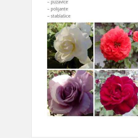
– puzavice
– polijante
– stablašice