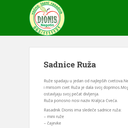
S
k
i
p
t
o
m
a
i
Sadnice Ruža
n
c
o
Ruže spadaju u jedan od najlepših cvetova.
n
i mirisom cvet Ruža je dala svoj doprinos.Mogu
t
ostavljaju svoj pečat divljenja.
e
Ruža ponosno nosi naziv Kraljica Cveća.
n
t
Rasadnik Dionis ima sledeče sadnice ruža:
– mini ruže
– čajevke