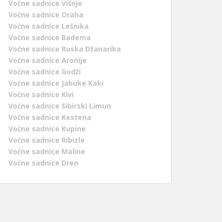
Voćne sadnice Višnje
Voćne sadnice Oraha
Voćne sadnice Lešnika
Voćne sadnice Badema
Voćne sadnice Ruska Džanarika
Voćne sadnice Aronije
Voćne sadnice Godži
Voćne sadnice Jabuke Kaki
Voćne sadnice Kivi
Voćne sadnice Sibirski Limun
Voćne sadnice Kestena
Voćne sadnice Kupine
Voćne sadnice Ribizle
Voćne sadnice Maline
Voćne sadnice Dren