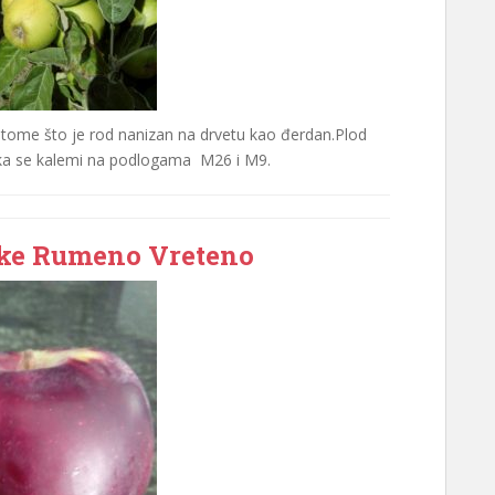
 tome što je rod nanizan na drvetu kao đerdan.Plod
buka se kalemi na podlogama M26 i M9.
uke Rumeno Vreteno