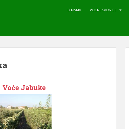
O NAMA
VOĆNE SADNICE
ka
o Voće Jabuke