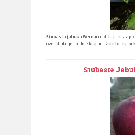
Stubasta jabuka Đerdan
dobila je naziv po
ove jabuke je srednje krupan i žute boje.ja
Stubaste Jab