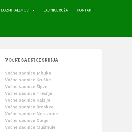
LOZNI KALEMOVI
SADNICE RUŽA
KONTAKT
VOĆNE SADNICE SRBIJA
Voćne sadnice Jabuke
Voćne sadnice Kruške
Voćne sadnice Šljive
Voćne sadnice Trešnje
Voćne sadnice Kajsije
Voćne sadnice Breskve
Voćne sadnice Nektarine
Voćne sadnice Dunje
Voćne sadnice Mušmule