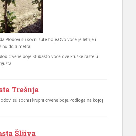
da.Plodovi su sočni žute boje.Ovo voće je letnje i
sinu do 3 metra.
e plod crvene boje.Stubasto voće ove kruške raste u
vgusta.
sta Trešnja
lodovi su sočni i krupni crvene boje.Podloga na kojoj
sta Šljiva