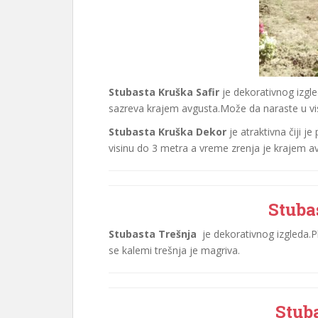
Stubasta Kruška Safir
je dekorativnog izgle
sazreva krajem avgusta.Može da naraste u vi
Stubasta Kruška Dekor
je atraktivna čiji j
visinu do 3 metra a vreme zrenja je krajem a
Stuba
Stubasta Trešnja
je dekorativnog izgleda.P
se kalemi trešnja je magriva.
Stuba