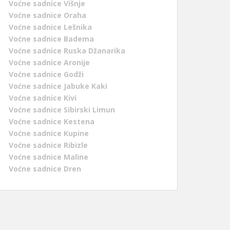
Voćne sadnice Višnje
Voćne sadnice Oraha
Voćne sadnice Lešnika
Voćne sadnice Badema
Voćne sadnice Ruska Džanarika
Voćne sadnice Aronije
Voćne sadnice Godži
Voćne sadnice Jabuke Kaki
Voćne sadnice Kivi
Voćne sadnice Sibirski Limun
Voćne sadnice Kestena
Voćne sadnice Kupine
Voćne sadnice Ribizle
Voćne sadnice Maline
Voćne sadnice Dren