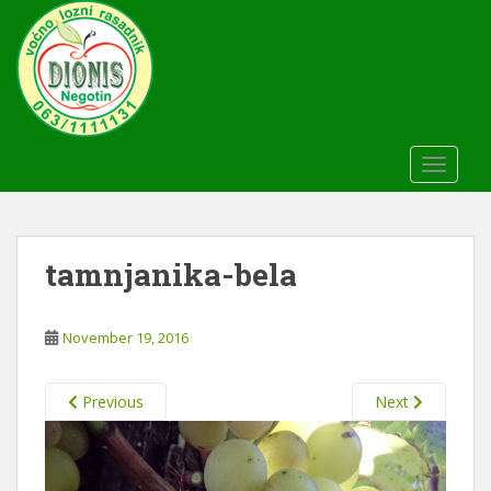
S
k
i
p
t
o
m
TOGGLE
a
i
n
c
tamnjanika-bela
o
n
November 19, 2016
t
e
n
Previous
Next
t