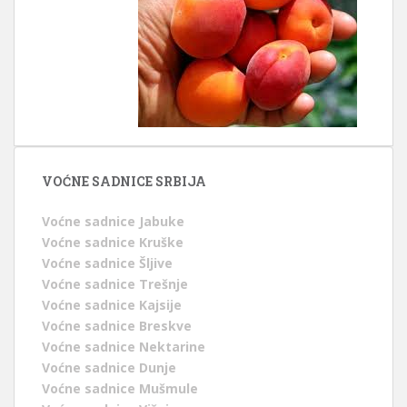
VOĆNE SADNICE SRBIJA
Voćne sadnice Jabuke
Voćne sadnice Kruške
Voćne sadnice Šljive
Voćne sadnice Trešnje
Voćne sadnice Kajsije
Voćne sadnice Breskve
Voćne sadnice Nektarine
Voćne sadnice Dunje
Voćne sadnice Mušmule