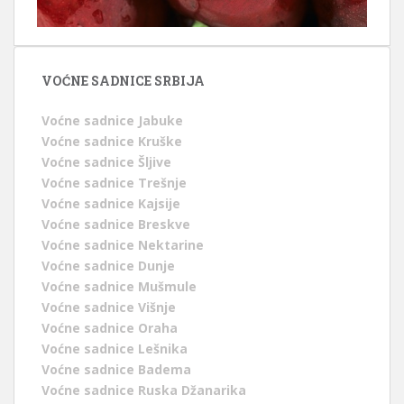
VOĆNE SADNICE SRBIJA
Voćne sadnice Jabuke
Voćne sadnice Kruške
Voćne sadnice Šljive
Voćne sadnice Trešnje
Voćne sadnice Kajsije
Voćne sadnice Breskve
Voćne sadnice Nektarine
Voćne sadnice Dunje
Voćne sadnice Mušmule
Voćne sadnice Višnje
Voćne sadnice Oraha
Voćne sadnice Lešnika
Voćne sadnice Badema
Voćne sadnice Ruska Džanarika